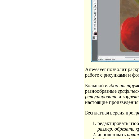
Artweaver позволит раск
работе с рисунками и фо
Большой
выбор инструм
разнообразные
графичес
ретушировать
и
коррек
настоящие произведения 
Бесплатная версия прогр
редактировать изо
размер
,
обрезать к
использовать
пали