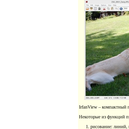
IrfanView – компактный
Некоторые из функций 
рисование: линий, к