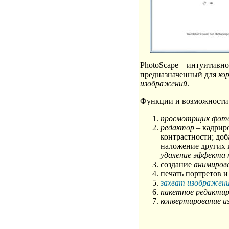
PhotoScape – интуитивн
предназначенный для
ко
изображений
.
Функции и возможности 
просмотрщик фот
редактор
– кадриро
контрастности; доб
наложение других 
удаление эффекта 
создание
анимиров
печать портретов и
захват изображени
пакетное редактир
конвертирование 