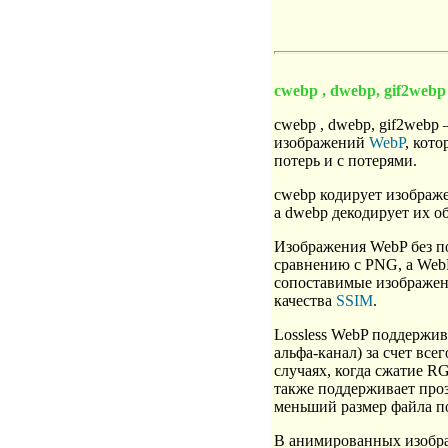
cwebp , dwebp, gif2webp
cwebp , dwebp, gif2webp
изображений
WebP
, кот
потерь и с потерями.
cwebp кодирует изображ
а dwebp декодирует их о
Изображения WebP без п
сравнению с PNG, а WebP
сопоставимые изображен
качества
SSIM
.
Lossless WebP поддержив
альфа-канал) за счет вс
случаях, когда сжатие R
также поддерживает проз
меньший размер файла п
В анимированных изобр