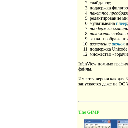
слайд-шоу;
поддержка фильтро
пакетное преобраз
редактирование м
мультимедиа
плеер
поддержка сканиро
наложение водяных
захват изображения
извлечение
иконок
и
поддержка Unicode
множество «горячи
IrfanView помимо графи
файлы.
Имеется версия как для 
запускается даже на ОС 
The GIMP