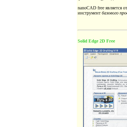
nanoCAD free является о
инструмент
базового пр
Solid Edge 2D Free