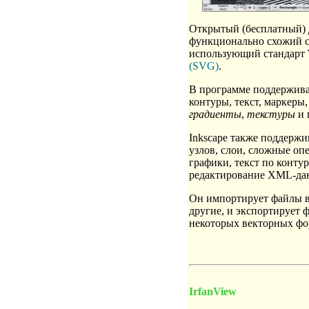
Открытый (бесплатный)
функционально схожий с I
использующий стандарт
(SVG)
.
В программе поддержива
контуры, текст, маркеры
градиенты
,
текстуры
и 
Inkscape также поддержи
узлов, слои, сложные оп
графики, текст по контур
редактирование XML-дан
Он импортирует файлы в
другие, и экспортирует 
некоторых векторных фо
IrfanView