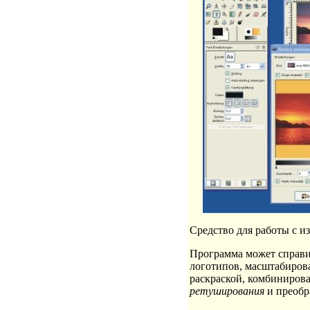
Средство для работы с и
Программа может справит
логотипов, масштабиров
раскраской, комбиниров
ретуширования
и преобр