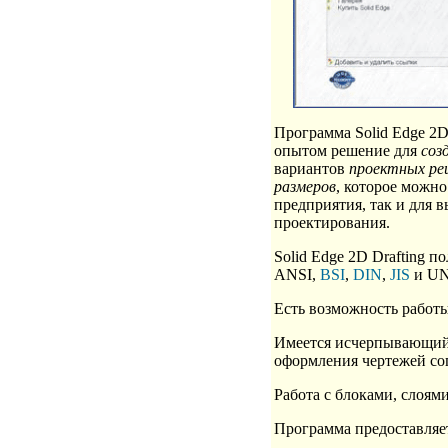
Программа Solid Edge 2
опытом решение для
соз
вариантов
проектных ре
размеров
, которое можно
предприятия, так и для 
проектирования.
Solid Edge 2D Drafting п
ANSI,
BSI
,
DIN
,
JIS
и UN
Есть возможность работ
Имеется исчерпывающий 
оформления чертежей со
Работа с блоками, слоям
Программа предоставляе