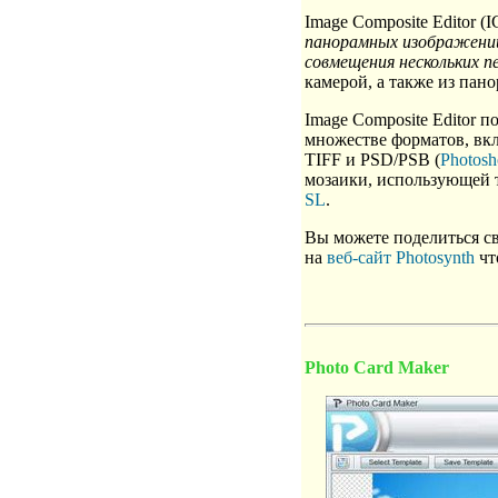
Image Composite Editor (
панорамных изображени
совмещения нескольких 
камерой, а также из пан
Image Composite Editor п
множестве форматов, вк
TIFF и PSD/PSB (
Photos
мозаики, использующей
SL
.
Вы можете поделиться св
на
веб-сайт Photosynth
чт
Photo Card Maker