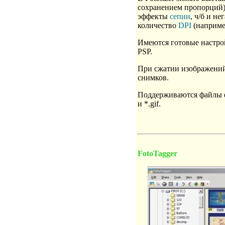
сохранением пропорций)
эффекты
сепии
, ч/б и не
количество
DPI
(например
Имеются готовые настрой
PSP.
При сжатии изображени
снимков.
Поддерживаются файлы форм
и *.gif.
FotoTagger