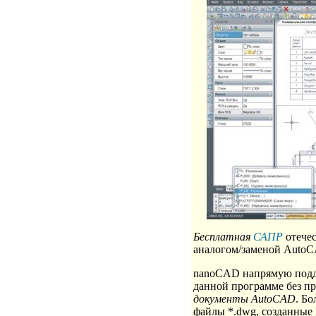
Бесплатная
САПР
отечес
аналогом/заменой Auto
nanoCAD напрямую под
данной программе без п
документы AutoCAD
. Б
файлы *.dwg, созданные 