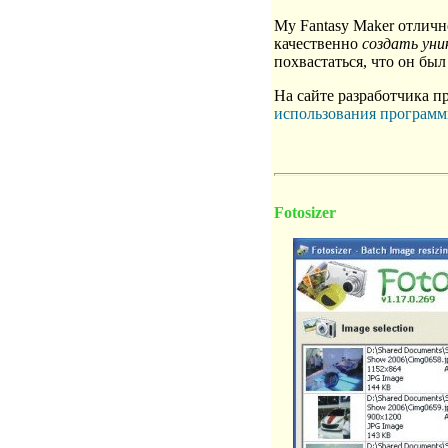
My Fantasy Maker отлично
качественно
создать ун
похвастаться, что он бы
На сайте разработчика п
использования программ
Fotosizer