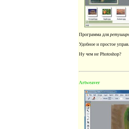
Программа для
ретушир
Удобное и простое управ
Ну чем не Photoshop?
Artweaver