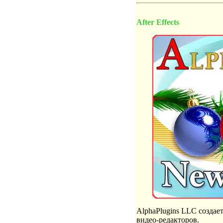
After Effects
AlphaPlugins LLC создае
видео-редакторов.