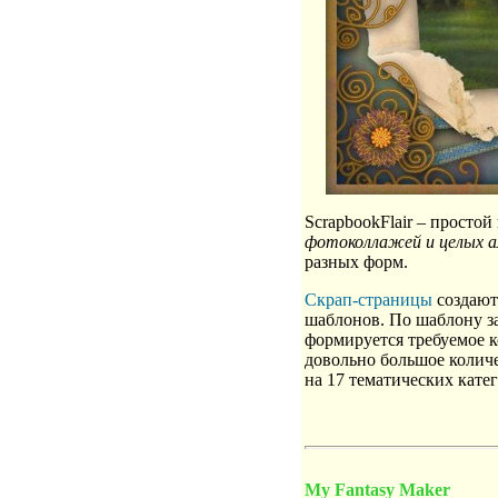
ScrapbookFlair – просто
фотоколлажей и целых а
разных форм.
Скрап-страницы
создаютс
шаблонов. По шаблону з
формируется требуемое к
довольно большое количе
на 17 тематических кате
My Fantasy Maker