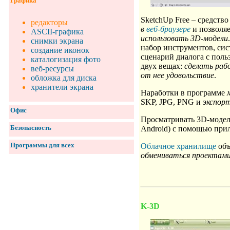
Графика
SketchUp Free – средств
редакторы
в
веб-браузере
и позволя
ASCII-графика
использовать 3D-модели
снимки экрана
набор инструментов, си
создание иконок
сценарий диалога с польз
каталогизация фото
двух вещах:
сделать раб
веб-ресурсы
от нее удовольствие
.
обложка для диска
хранители экрана
Наработки в программе
SKP, JPG, PNG и
экспор
Офис
Просматривать 3D-модел
Безопасность
Android) с помощью прил
Программы для всех
Облачное хранилище
объ
обмениваться проектам
K-3D