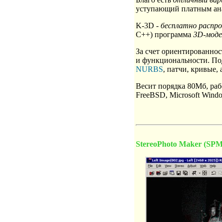
уступающий платным ан
K-3D -
бесплатно распр
C++) программа
3D-моде
За счет ориентированно
и функциональности. П
NURBS
, патчи, кривые,
Весит порядка 80Мб, ра
FreeBSD, Microsoft Wind
StereoPhoto Maker (SPM