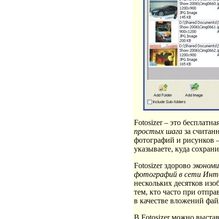
Fotosizer – это бесплат
простых шага
за считан
фотографий и рисунков –
указываете, куда сохрани
Fotosizer здорово
эконом
фотографий в сети Инт
нескольких десятков изо
тем, кто часто при отпр
в качестве вложений фа
В Fotosizer можно выста