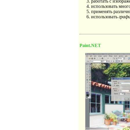
работать с изобра
использовать мног
применять различ
использовать
граф
Paint.NET